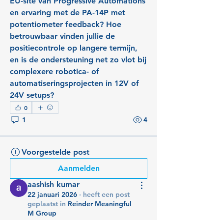
EU-site van Progressive Automations 
en ervaring met de PA-14P met 
potentiometer feedback? Hoe 
betrouwbaar vinden jullie de 
positiecontrole op langere termijn, 
en is de ondersteuning net zo vlot bij 
complexere robotica- of 
automatiseringsprojecten in 12V of 
24V setups?
0
1
4
Voorgestelde post
Aanmelden
aashish kumar
22 januari 2026
·
heeft een post
geplaatst in
Reinder Meaningful
M Group