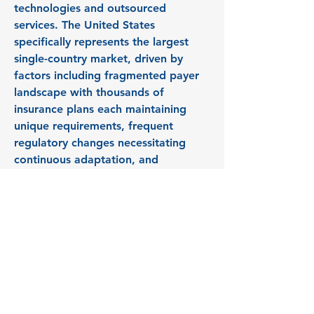
technologies and outsourced 
services. The United States 
specifically represents the largest 
single-country market, driven by 
factors including fragmented payer 
landscape with thousands of 
insurance plans each maintaining 
unique requirements, frequent 
regulatory changes necessitating 
continuous adaptation, and 
widespread acceptance of 
outsourcing as standard practice 
among healthcare providers seeking 
operational efficiency and financial 
optimization. Canada presents 
distinct characteristics including 
government-sponsored healthcare 
with provincial variations, different 
coding systems, and billing practices 