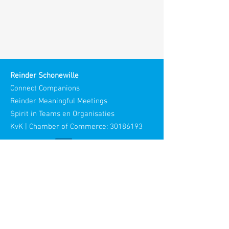
Reinder Schonewille
Connect Companions
Reinder Meaningful Meetings
Spirit in Teams en Organisaties
KvK | Chamber of Commerce:
30186193
Bezoek adres:
Stories
Maliestraat 3
3581 SH Utrecht
Netherlands​