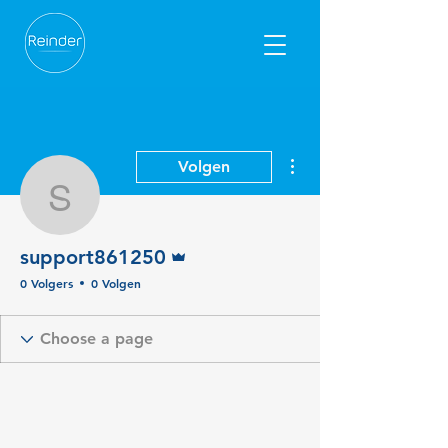
Meer acties
Volgen
support861250
Beheerder
support861250
0 Volgers
0 Volgen