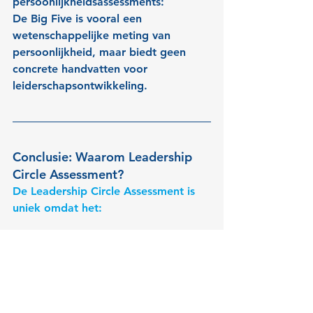
persoonlijkheidsassessments:
De Big Five is vooral een 
wetenschappelijke meting van 
persoonlijkheid, maar biedt geen 
concrete handvatten voor 
leiderschapsontwikkeling.
Conclusie: Waarom Leadership 
Circle Assessment?
De Leadership Circle Assessment is 
uniek omdat het:
Dieper ingaat op de 
onderliggende overtuigingen 
achter gedrag
Zowel gedrag als impact meet 
via een 360°-model