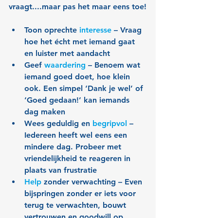
vraagt....maar pas het maar eens toe!
Toon oprechte 
interesse
 – Vraag 
hoe het écht met iemand gaat 
en luister met aandacht
Geef 
waardering
 – Benoem wat 
iemand goed doet, hoe klein 
ook. Een simpel ‘Dank je wel’ of 
‘Goed gedaan!’ kan iemands 
dag maken
Wees geduldig en 
begripvol
 – 
Iedereen heeft wel eens een 
mindere dag. Probeer met 
vriendelijkheid te reageren in 
plaats van frustratie
Help
 zonder verwachting – Even 
bijspringen zonder er iets voor 
terug te verwachten, bouwt 
vertrouwen en goodwill op