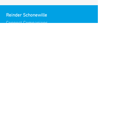
Reinder Schonewille
Connect Companions
Reinder Meaningful Meetings
Spirit in Teams en Organisaties
KvK | Chamber of Commerce:
30186193
Bezoek adres:
Stories
Maliestraat 3
3581 SH Utrecht
Netherlands​
© 2026 Reinder Schonewile
All rights reserved